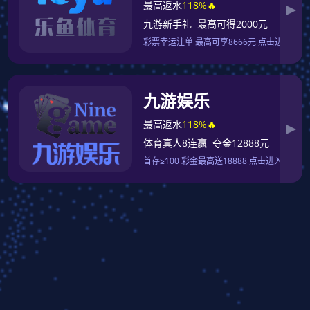
发展展望探讨
露头角，球队的节奏和战术风格也成为了备受关注的话
导
行深入分析，并探讨其未来发展展望。首先，我们将分析
论影响球队节奏的外部因素，包括市场环境和球迷文化；
；最后，对杭州足球队未来发展的可能路径进行展望。这
状况，也为其今后提升竞争力提供了参考。
绩，整体表现日益稳健。通过对比赛数据的统计，可以发
们能够迅速抓住对手的失误，从而创造进攻机会。同时，
比赛节奏。