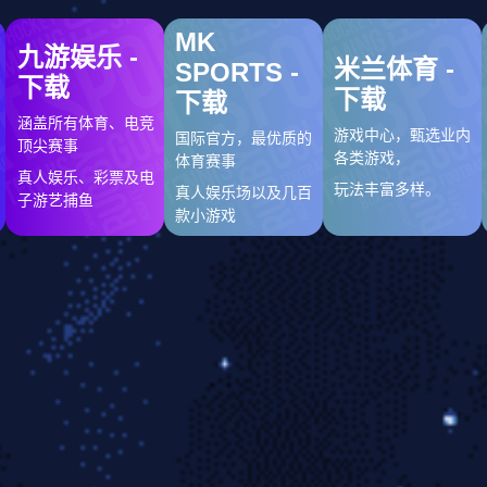
优秀球员，他们不仅具备个人能力，还能很好地融入团队
加灵活多变，不再依赖单一战术，而是根据不同对手调整
手时，杭州市队在高压状态下常常出现失误，这影响了他
对高压局面的能力，将是接下来需要重点关注的方向。
球队的节奏产生着深远影响。其中，市场环境是一个重要
间的竞争愈加激烈，这要求每支球队都必须提升自身实力
球员层出不穷，使得各支球队不得不不断调整自己的阵容
。杭州作为一座历史悠久且文化底蕴深厚的城市，其球迷
看到精彩的比赛，更希望能够融入到整个赛事氛围中。这
区互动，从而为提升球队形象和吸引更多支持者打下基